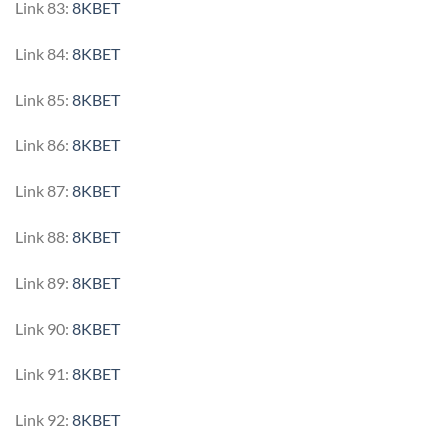
Link 83:
8KBET
Link 84:
8KBET
Link 85:
8KBET
Link 86:
8KBET
Link 87:
8KBET
Link 88:
8KBET
Link 89:
8KBET
Link 90:
8KBET
Link 91:
8KBET
Link 92:
8KBET