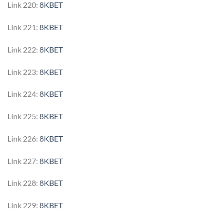
Link 220:
8KBET
Link 221:
8KBET
Link 222:
8KBET
Link 223:
8KBET
Link 224:
8KBET
Link 225:
8KBET
Link 226:
8KBET
Link 227:
8KBET
Link 228:
8KBET
Link 229:
8KBET