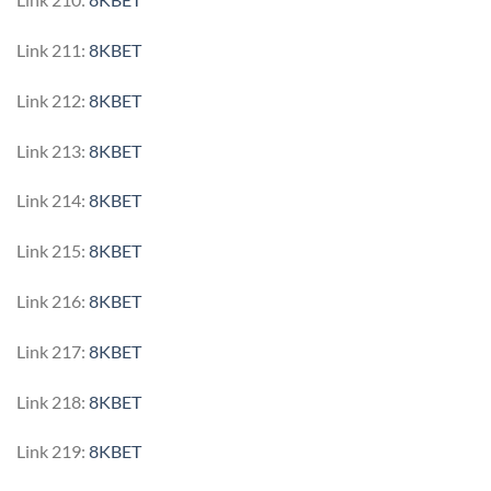
Link 211:
8KBET
Link 212:
8KBET
Link 213:
8KBET
Link 214:
8KBET
Link 215:
8KBET
Link 216:
8KBET
Link 217:
8KBET
Link 218:
8KBET
Link 219:
8KBET