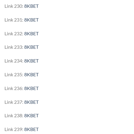
Link 230:
8KBET
Link 231:
8KBET
Link 232:
8KBET
Link 233:
8KBET
Link 234:
8KBET
Link 235:
8KBET
Link 236:
8KBET
Link 237:
8KBET
Link 238:
8KBET
Link 239:
8KBET