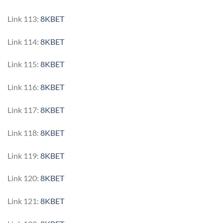
Link 113:
8KBET
Link 114:
8KBET
Link 115:
8KBET
Link 116:
8KBET
Link 117:
8KBET
Link 118:
8KBET
Link 119:
8KBET
Link 120:
8KBET
Link 121:
8KBET