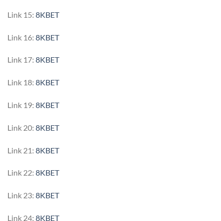
Link 15:
8KBET
Link 16:
8KBET
Link 17:
8KBET
Link 18:
8KBET
Link 19:
8KBET
Link 20:
8KBET
Link 21:
8KBET
Link 22:
8KBET
Link 23:
8KBET
Link 24:
8KBET