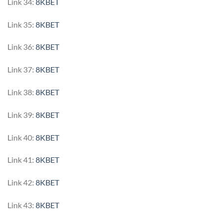
Link 34:
8KBET
Link 35:
8KBET
Link 36:
8KBET
Link 37:
8KBET
Link 38:
8KBET
Link 39:
8KBET
Link 40:
8KBET
Link 41:
8KBET
Link 42:
8KBET
Link 43:
8KBET