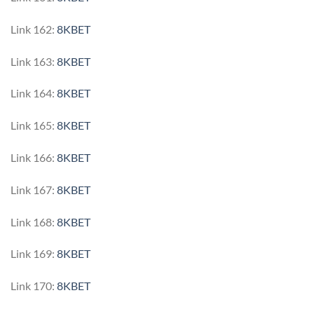
Link 162:
8KBET
Link 163:
8KBET
Link 164:
8KBET
Link 165:
8KBET
Link 166:
8KBET
Link 167:
8KBET
Link 168:
8KBET
Link 169:
8KBET
Link 170:
8KBET