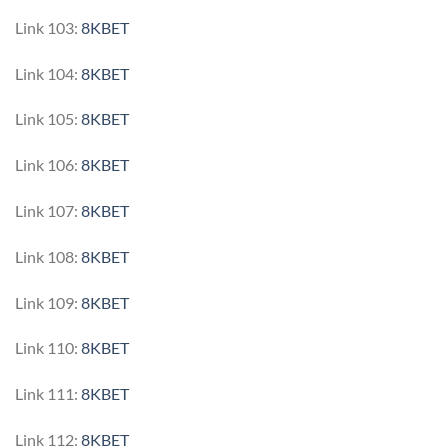
Link 103:
8KBET
Link 104:
8KBET
Link 105:
8KBET
Link 106:
8KBET
Link 107:
8KBET
Link 108:
8KBET
Link 109:
8KBET
Link 110:
8KBET
Link 111:
8KBET
Link 112:
8KBET