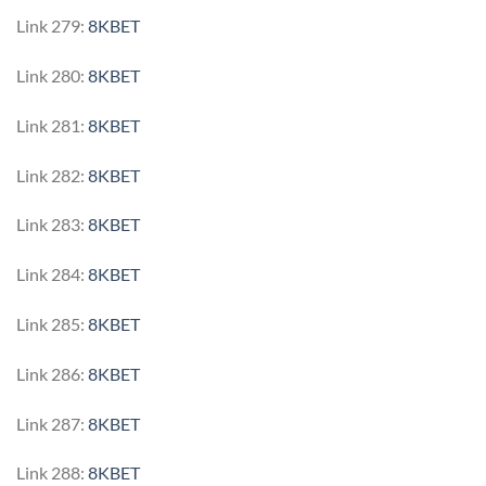
Link 279:
8KBET
Link 280:
8KBET
Link 281:
8KBET
Link 282:
8KBET
Link 283:
8KBET
Link 284:
8KBET
Link 285:
8KBET
Link 286:
8KBET
Link 287:
8KBET
Link 288:
8KBET