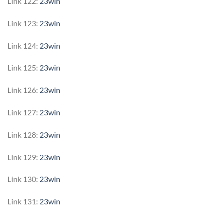
Link 122:
23win
Link 123:
23win
Link 124:
23win
Link 125:
23win
Link 126:
23win
Link 127:
23win
Link 128:
23win
Link 129:
23win
Link 130:
23win
Link 131:
23win