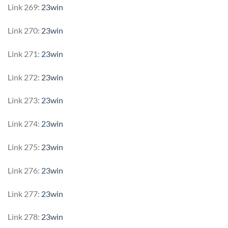
Link 269:
23win
Link 270:
23win
Link 271:
23win
Link 272:
23win
Link 273:
23win
Link 274:
23win
Link 275:
23win
Link 276:
23win
Link 277:
23win
Link 278:
23win