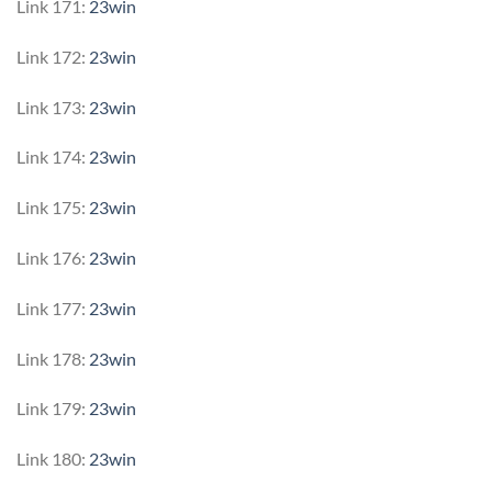
Link 171:
23win
Link 172:
23win
Link 173:
23win
Link 174:
23win
Link 175:
23win
Link 176:
23win
Link 177:
23win
Link 178:
23win
Link 179:
23win
Link 180:
23win