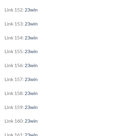
Link 152:
23win
Link 153:
23win
Link 154:
23win
Link 155:
23win
Link 156:
23win
Link 157:
23win
Link 158:
23win
Link 159:
23win
Link 160:
23win
Link 161:
23win