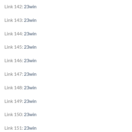
Link 142:
23win
Link 143:
23win
Link 144:
23win
Link 145:
23win
Link 146:
23win
Link 147:
23win
Link 148:
23win
Link 149:
23win
Link 150:
23win
Link 151:
23win