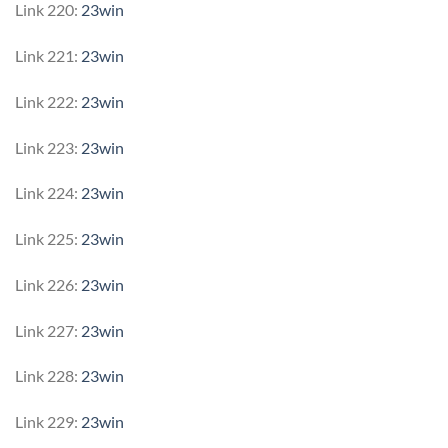
Link 220:
23win
Link 221:
23win
Link 222:
23win
Link 223:
23win
Link 224:
23win
Link 225:
23win
Link 226:
23win
Link 227:
23win
Link 228:
23win
Link 229:
23win