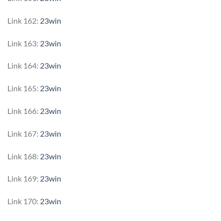
Link 162:
23win
Link 163:
23win
Link 164:
23win
Link 165:
23win
Link 166:
23win
Link 167:
23win
Link 168:
23win
Link 169:
23win
Link 170:
23win