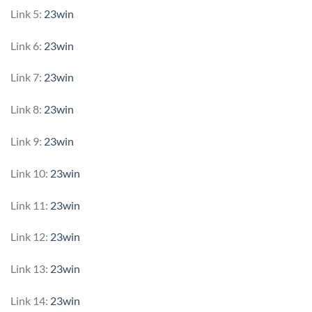
Link 5:
23win
Link 6:
23win
Link 7:
23win
Link 8:
23win
Link 9:
23win
Link 10:
23win
Link 11:
23win
Link 12:
23win
Link 13:
23win
Link 14:
23win