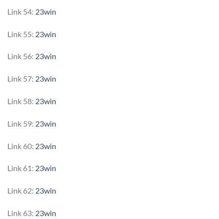
Link 54:
23win
Link 55:
23win
Link 56:
23win
Link 57:
23win
Link 58:
23win
Link 59:
23win
Link 60:
23win
Link 61:
23win
Link 62:
23win
Link 63:
23win