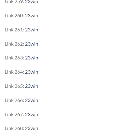
Link 259:
23win
Link 260:
23win
Link 261:
23win
Link 262:
23win
Link 263:
23win
Link 264:
23win
Link 265:
23win
Link 266:
23win
Link 267:
23win
Link 268:
23win