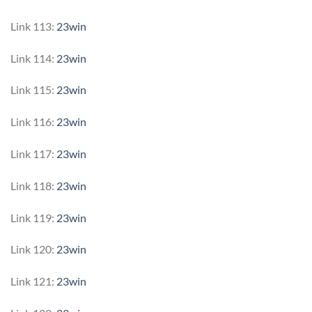
Link 113:
23win
Link 114:
23win
Link 115:
23win
Link 116:
23win
Link 117:
23win
Link 118:
23win
Link 119:
23win
Link 120:
23win
Link 121:
23win